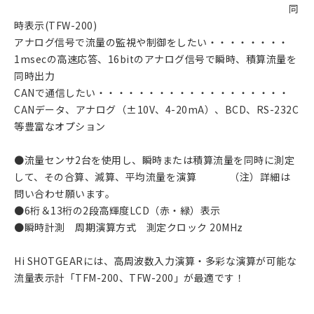
同
時表示(TFW-200)
アナログ信号で流量の監視や制御をしたい・・・・・・・・
1msecの高速応答、16bitのアナログ信号で瞬時、積算流量を
同時出力
CANで通信したい・・・・・・・・・・・・・・・・・・・
CANデータ、アナログ（±10V、4-20mA）、BCD、RS-232C
等豊富なオプション
●流量センサ2台を使用し、瞬時または積算流量を同時に測定
して、その合算、減算、平均流量を演算 （注）詳細は
問い合わせ願います。
●6桁＆13桁の2段高輝度LCD（赤・緑）表示
●瞬時計測 周期演算方式 測定クロック 20MHz
Hi SHOTGEARには、高周波数入力演算・多彩な演算が可能な
流量表示計「TFM-200、TFW-200」が最適です！