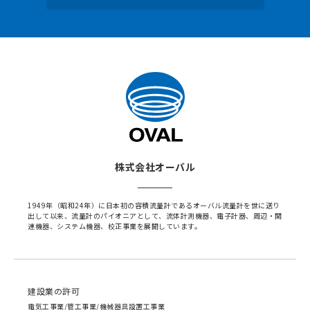
株式会社オーバル
1949年（昭和24年）に日本初の容積流量計であるオーバル流量計を世に送り
出して以来、流量計のパイオニアとして、流体計測機器、電子計器、周辺・関
連機器、システム機器、校正事業を展開しています。
建設業の許可
電気工事業/管工事業/機械器具設置工事業