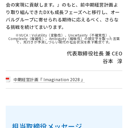
会の実現に貢献します。』のもと、前中期経営計画よ
り取り組んできたDXも成長フェーズへと移行し、オー
バルグループに寄せられる期待に応えるべく、さらな
る挑戦を続けてまいります。
※VUCA：Volatility（変動性）、Uncertainty（不確実性）、
Complexity（複雑性）、Ambiguity（曖昧性）の頭文字を取った言葉
で、先行きが予測しづらい現代の社会状況を表す概念です。
代表取締役社長 兼 CEO
谷本 淳
中期経営計画『 Imagination 2028 』
担当取締役メッセージ