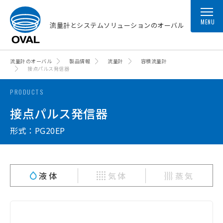
MENU
流量計とシステムソリューションのオーバル
流量計のオーバル
製品情報
流量計
容積流量計
接点パルス発信器
PRODUCTS
接点パルス発信器
形式：PG20EP
液体
気体
蒸気