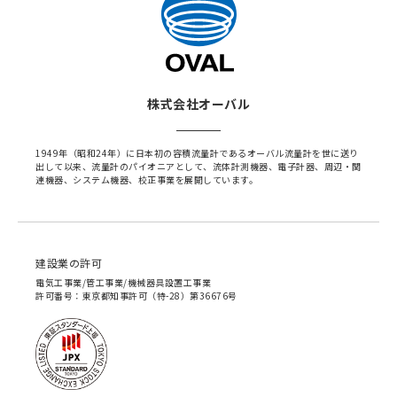
株式会社オーバル
1949年（昭和24年）に日本初の容積流量計であるオーバル流量計を世に送り
出して以来、流量計のパイオニアとして、流体計測機器、電子計器、周辺・関
連機器、システム機器、校正事業を展開しています。
建設業の許可
電気工事業/管工事業/機械器具設置工事業
許可番号：東京都知事許可（特-28）第36676号