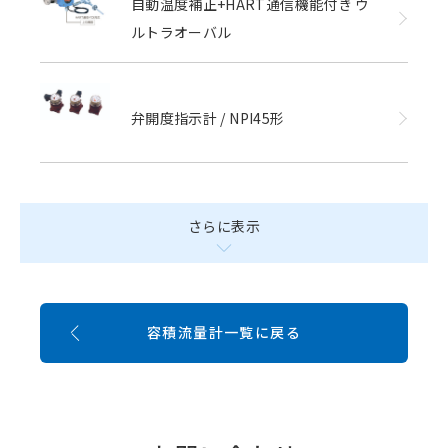
自動温度補正+HART通信機能付き ウ
ルトラオーバル
弁開度指示計 / NPI45形
さらに表示
容積流量計一覧に戻る