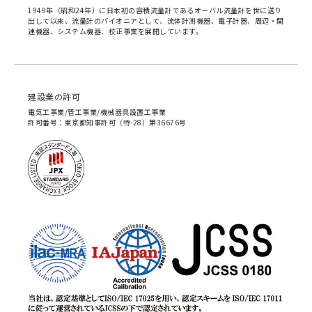
1949年（昭和24年）に日本初の容積流量計であるオーバル流量計を世に送り
出して以来、流量計のパイオニアとして、流体計測機器、電子計器、周辺・関
連機器、システム機器、校正事業を展開しています。
建設業の許可
電気工事業/管工事業/機械器具設置工事業
許可番号：東京都知事許可（特-28）第36676号