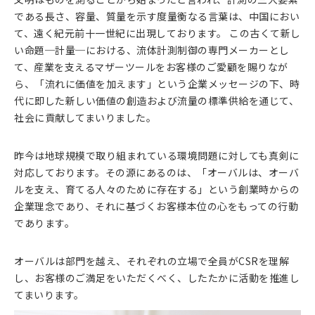
である長さ、容量、質量を示す度量衡なる言葉は、中国におい
て、遠く紀元前十一世紀に出現しております。 この古くて新し
い命題─計量─における、流体計測制御の専門メーカーとし
て、産業を支えるマザーツールをお客様のご愛顧を賜りなが
ら、「流れに価値を加えます」という企業メッセージの下、時
代に即した新しい価値の創造および流量の標準供給を通じて、
社会に貢献してまいりました。
昨今は地球規模で取り組まれている環境問題に対しても真剣に
対応しております。その源にあるのは、「オーバルは、オーバ
ルを支え、育てる人々のために存在する」という創業時からの
企業理念であり、それに基づくお客様本位の心をもっての行動
であります。
オーバルは部門を越え、それぞれの立場で全員がCSRを理解
し、お客様のご満足をいただくべく、したたかに活動を推進し
てまいります。