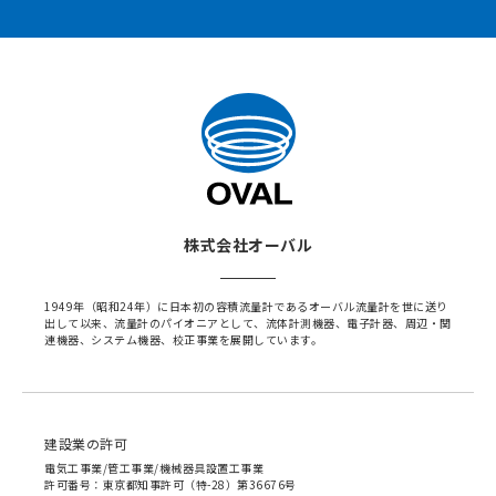
株式会社オーバル
1949年（昭和24年）に日本初の容積流量計であるオーバル流量計を世に送り
出して以来、流量計のパイオニアとして、流体計測機器、電子計器、周辺・関
連機器、システム機器、校正事業を展開しています。
建設業の許可
電気工事業/管工事業/機械器具設置工事業
許可番号：東京都知事許可（特-28）第36676号