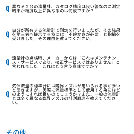
異なる２台の流量計、カタログ精度は良い筈なのに測定
結果が精度以上に異なるのは何故ですか？
自分が所有する流量計で測定を行いましたが、その結果
を第三者へ提示する為には「不確かさが必要」と指摘を
受けました。その理由を教えてください。
流量計の点検時、メーカーからは「これはメンテナン
ス・サービスであり、校正サービスではありません」と
言われました。これはどう言う意味ですか？
気体流量の標準計には臨界ノズルが用いられる事が多い
と聞きますが、実際に流量標準として使用する為にはど
のようにすれば良いのでしょうか？また、一般の流量計
とは全く異なる臨界ノズルの計測原理を教えてくださ
い。
その他