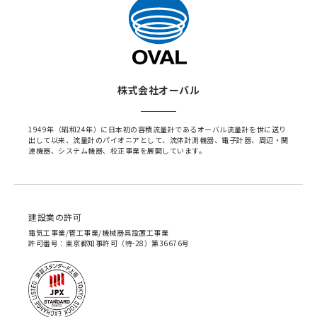
株式会社オーバル
1949年（昭和24年）に日本初の容積流量計であるオーバル流量計を世に送り
出して以来、流量計のパイオニアとして、流体計測機器、電子計器、周辺・関
連機器、システム機器、校正事業を展開しています。
建設業の許可
電気工事業/管工事業/機械器具設置工事業
許可番号：東京都知事許可（特-28）第36676号