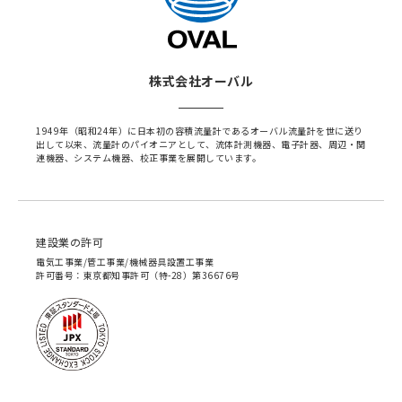
株式会社オーバル
1949年（昭和24年）に日本初の容積流量計であるオーバル流量計を世に送り
出して以来、流量計のパイオニアとして、流体計測機器、電子計器、周辺・関
連機器、システム機器、校正事業を展開しています。
建設業の許可
電気工事業/管工事業/機械器具設置工事業
許可番号：東京都知事許可（特-28）第36676号