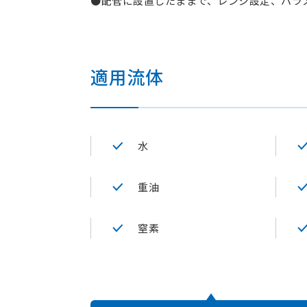
●配管に設置したままで、レンジ設定、パラ
適用流体
水
重油
窒素