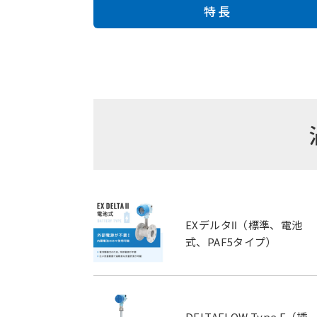
特長
EXデルタⅡ（標準、電池
式、PAF5タイプ）
DELTAFLOW Type F（挿