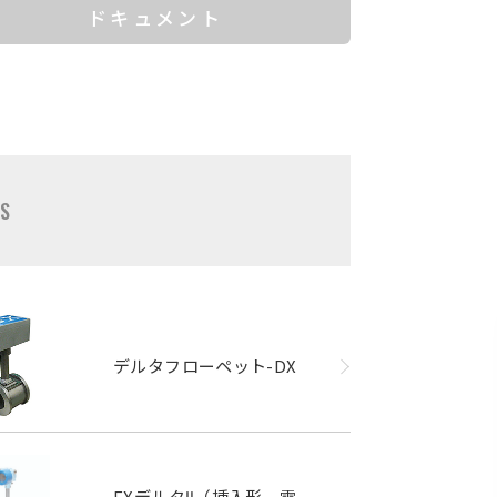
ドキュメント
TS
デルタフローペット-DX
EXデルタⅡ（挿入形、電