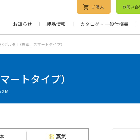
ご購入
お問い合
お知らせ
製品情報
カタログ・一般仕様書
EXデルタⅡ（標準、スマートタイプ）
スマートタイプ）
 VXM
体
蒸気