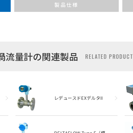
製品仕様
渦流量計の関連製品
RELATED PRODUC
レデュースドEXデルタⅡ
DELTAFLOW Type F（標