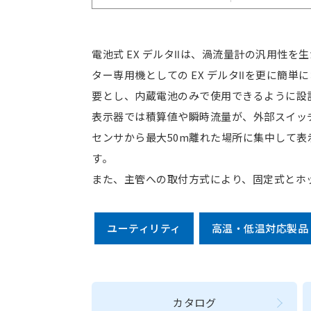
電池式 EX デルタⅡは、渦流量計の汎用性
ター専用機としての EX デルタⅡを更に簡
要とし、内蔵電池のみで使用できるように設
表示器では積算値や瞬時流量が、外部スイッ
センサから最大50m離れた場所に集中して
す。
また、主管への取付方式により、固定式とホ
ユーティリティ
高温・低温対応製品
カタログ