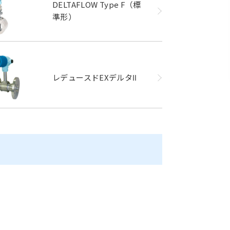
DELTAFLOW Type F（標
準形）
レデュースドEXデルタⅡ