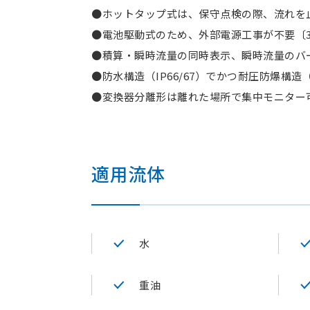
●ホットタップ式は、保守点検の際、流れを
●電池駆動式のため、外部電源工事が不要〔3
●積算・瞬時流量の同時表示、瞬時流量のバ
●防水構造（IP66/67）でかつ耐圧防爆構造
●変換器分離形は離れた場所で集中モニター可
適用流体
水
重油