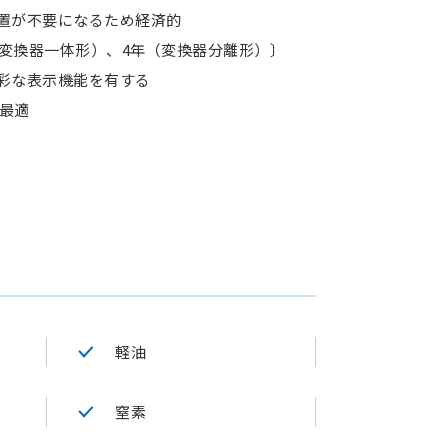
置が不要になるため経済的
（変換器一体形）、4年（変換器分離形）〕
彩な表示機能を有する
て最適
軽油
窒素