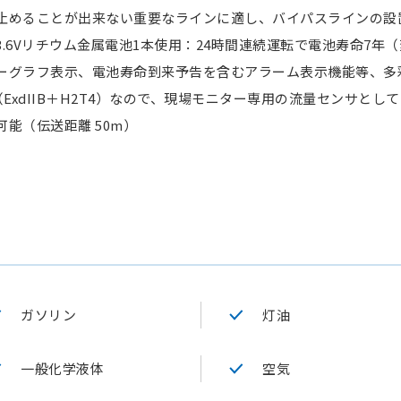
止めることが出来ない重要なラインに適し、バイパスラインの設
.6Vリチウム金属電池1本使用：24時間連続運転で電池寿命7年
ーグラフ表示、電池寿命到来予告を含むアラーム表示機能等、多
（ExdIIB＋H2T4）なので、現場モニター専用の流量センサとし
能（伝送距離 50m）
ガソリン
灯油
一般化学液体
空気