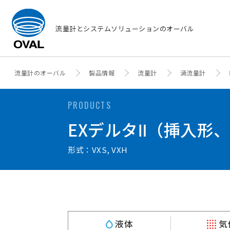
流量計とシステムソリューションのオーバル
流量計のオーバル
製品情報
流量計
渦流量計
PRODUCTS
EXデルタⅡ（挿入形、
形式：VXS, VXH
液体
気