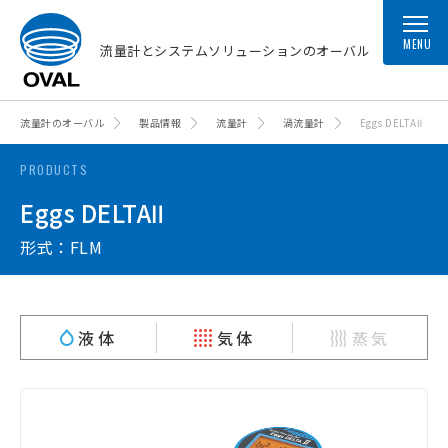
MENU
流量計とシステムソリューションのオーバル
流量計のオーバル
製品情報
流量計
渦流量計
Eggs DELTAⅡ
PRODUCTS
Eggs DELTAⅡ
形式：FLM
液体
気体
蒸気