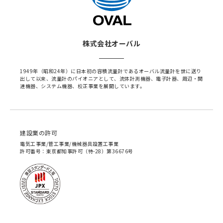
株式会社オーバル
1949年（昭和24年）に日本初の容積流量計であるオーバル流量計を世に送り
出して以来、流量計のパイオニアとして、流体計測機器、電子計器、周辺・関
連機器、システム機器、校正事業を展開しています。
建設業の許可
電気工事業/管工事業/機械器具設置工事業
許可番号：東京都知事許可（特-28）第36676号