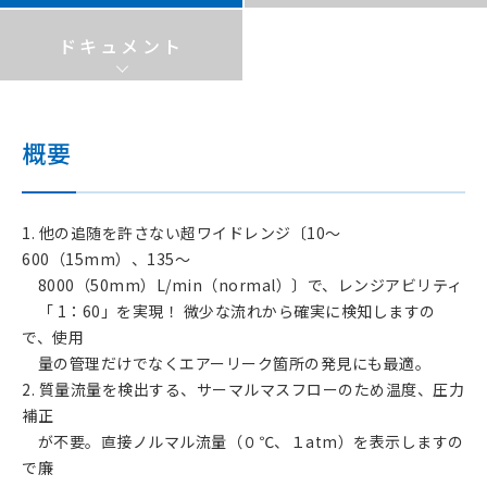
ドキュメント
概要
1. 他の追随を許さない超ワイドレンジ〔10～
600（15mm）、135～
8000（50mm）L/min（normal）〕で、レンジアビリティ
「 1：60」を実現！ 微少な流れから確実に検知しますの
で、使用
量の管理だけでなくエアーリーク箇所の発見にも最適。
2. 質量流量を検出する、サーマルマスフローのため温度、圧力
補正
が不要。直接ノルマル流量（０℃、１atm）を表示しますの
で廉