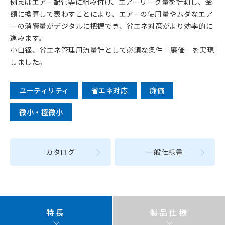
例えばエアー配管等に組み付け、エアーリーク量を計測し、金
額に換算して表わすことにより、エアーの使用量やムダなエア
ーの消費量がデジタルに把握でき、省エネ対策がより効率的に
進みます。
小口径、省エネ管理用流量計として必須な条件「廉価」を実現
しました。
ユーティリティ
省エネ対応
廉価
微小・極微小
カタログ
一般仕様書
特長
製品仕様