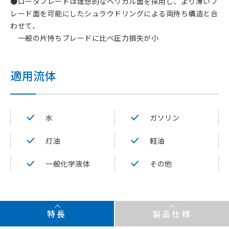
●ロータブレードは理想的なヘリカル面を採用し、より薄いブ
レード面を可能にしたシュラウドリングによる両持ち構造と合
わせて、
一般の片持ちブレードに比べ圧力損失が小
適用流体
水
ガソリン
灯油
軽油
一般化学液体
その他
特長
製品仕様