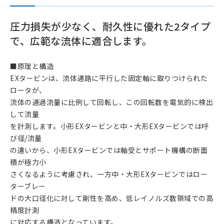
圧力損失が少なく、耐久性に優れた2タイプ
で、広範な流体に適合します。
■原理と構造
EXタービンは、流体通路に平行した固定軸に取りつけられた
ロータが、
流体の通過流量に比例して回転し、この回転数を電気的に検出
して流量
を計測します。小形EXタービンと中・大形EXタービンでは呼
び径/流量
の違いから、小形EXタービンでは軸受とサポート機構の断面
積が極力小
さくなるように考慮され、一方中・大形EXタービンではロー
ターブレー
ドの大口径化に対して剛性を高め、低レイノルズ数領域での高
精度計測
に対応する構造となっています。