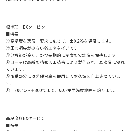
標準形 EXタービン
■特長
①高精度を実現。要求に応じて、±0.2％を保証します。
②圧力損失が少ない省エネタイプです。
③分解能が高く、かつ長期的に精度の安定性を保持します。
④ロータは最新の精密加工技術により製作され、互換性に優れ
ています。
⑤軸受部分には超硬合金を使用して耐久性を向上させていま
す。
⑥－200℃～＋300℃まで、広い使用温度範囲を誇ります。
高粘度形EXタービン
■特長