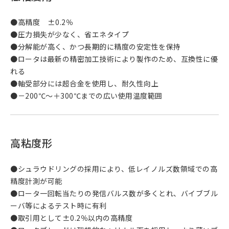
●高精度 ±0.2％
●圧力損失が少なく、省エネタイプ
●分解能が高く、かつ長期的に精度の安定性を保持
●ロータは最新の精密加工技術により製作のため、互換性に優
れる
●軸受部分には超合金を使用し、耐久性向上
●－200℃～＋300℃までの広い使用温度範囲
高粘度形
●シュラウドリングの採用により、低レイノルズ数領域での高
精度計測が可能
●ロータ一回転当たりの発信バルス数が多くとれ、バイブブル
ーバ等によるテスト時に有利
●取引用として±0.2％以内の高精度