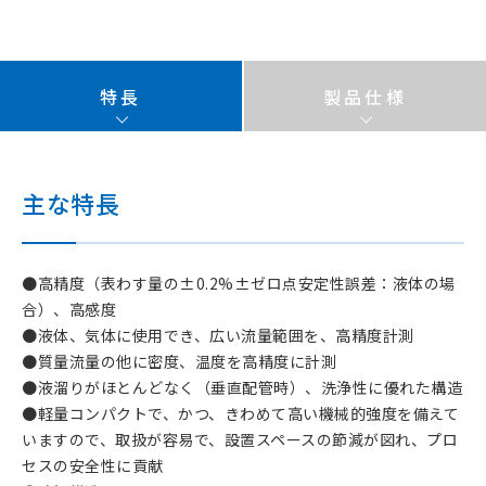
特長
製品仕様
主な特長
●高精度（表わす量の±0.2%±ゼロ点安定性誤差：液体の場
合）、高感度
●液体、気体に使用でき、広い流量範囲を、高精度計測
●質量流量の他に密度、温度を高精度に計測
●液溜りがほとんどなく（垂直配管時）、洗浄性に優れた構造
●軽量コンパクトで、かつ、きわめて高い機械的強度を備えて
いますので、取扱が容易で、設置スペースの節減が図れ、プロ
セスの安全性に貢献