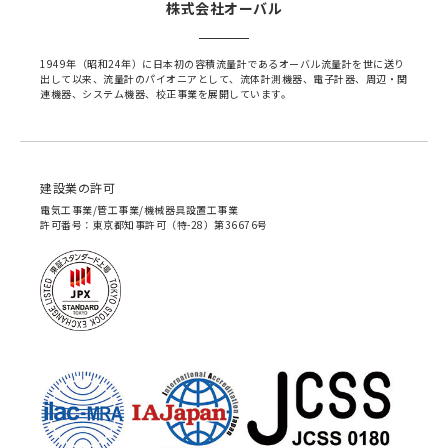
株式会社オーバル
1949年（昭和24年）に日本初の容積流量計であるオーバル流量計を世に送り
出して以来、流量計のパイオニアとして、流体計測機器、電子計器、周辺・関
連機器、システム機器、校正事業を展開しています。
建設業の許可
電気工事業/管工事業/機械器具設置工事業
許可番号：東京都知事許可（特-28）第36676号