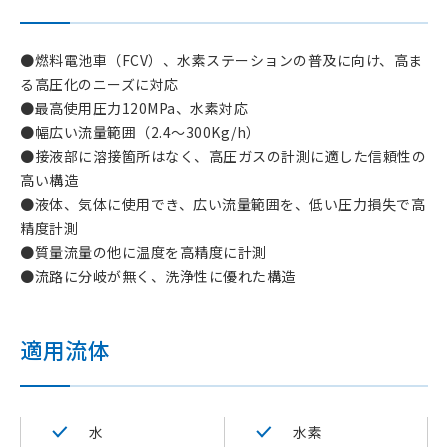
●燃料電池車（FCV）、水素ステーションの普及に向け、高ま
る高圧化のニーズに対応
●最高使用圧力120MPa、水素対応
●幅広い流量範囲（2.4～300Kg/h）
●接液部に溶接箇所はなく、高圧ガスの計測に適した信頼性の
高い構造
●液体、気体に使用でき、広い流量範囲を、低い圧力損失で高
精度計測
●質量流量の他に温度を高精度に計測
●流路に分岐が無く、洗浄性に優れた構造
適用流体
水
水素