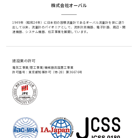
株式会社オーバル
1949年（昭和24年）に日本初の容積流量計であるオーバル流量計を世に送り
出して以来、流量計のパイオニアとして、流体計測機器、電子計器、周辺・関
連機器、システム機器、校正事業を展開しています。
建設業の許可
電気工事業/管工事業/機械器具設置工事業
許可番号：東京都知事許可（特-28）第36676号