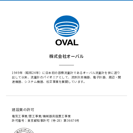
株式会社オーバル
1949年（昭和24年）に日本初の容積流量計であるオーバル流量計を世に送り
出して以来、流量計のパイオニアとして、流体計測機器、電子計器、周辺・関
連機器、システム機器、校正事業を展開しています。
建設業の許可
電気工事業/管工事業/機械器具設置工事業
許可番号：東京都知事許可（特-28）第36676号