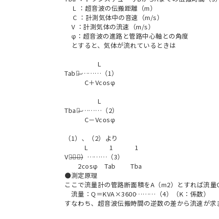
L ：超音波の伝搬距離（m）
C ：計測気体中の音速（m/s）
V ：計測気体の流速（m/s）
φ：超音波の進路と管路中心軸との角度
とすると、気体が流れているときは
L
Tab＝̶̶̶̶̶ ………（1）
C＋Vcosφ
L
Tba＝̶̶̶̶̶ ………（2）
C－Vcosφ
（1）、（2）より
L 1 1
V＝̶̶̶（̶̶̶－̶̶̶）………（3）
2cosφ Tab Tba
●測定原理
ここで流量計の管路断面積をA（m2）とすれば流量Q
流量：Q＝KVA×3600………（4）（K：係数）
すなわち、超音波伝搬時間の逆数の差から流速が求