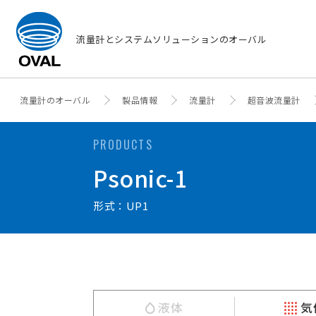
流量計とシステムソリューションのオーバル
流量計のオーバル
製品情報
流量計
超音波流量計
PRODUCTS
Psonic-1
形式：UP1
液体
気