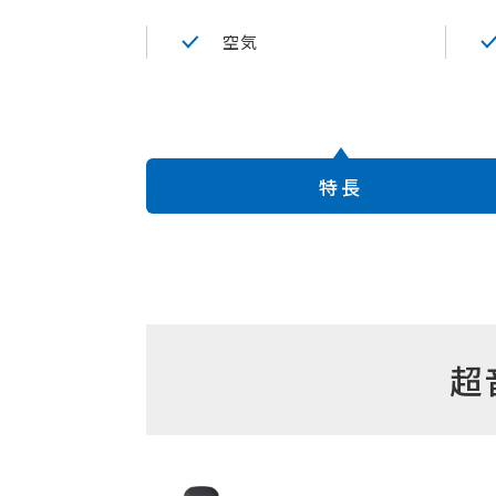
空気
特長
超