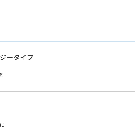
ジータイプ
適
特に