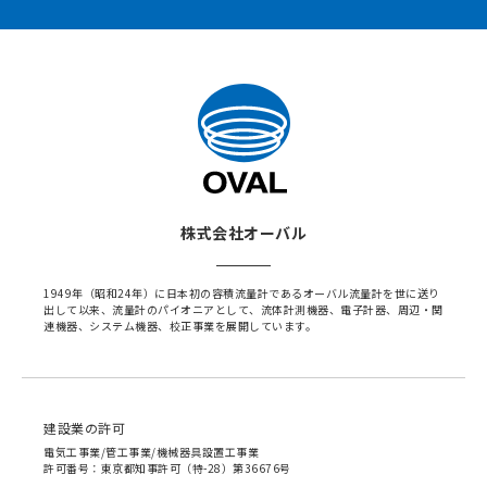
株式会社オーバル
1949年（昭和24年）に日本初の容積流量計であるオーバル流量計を世に送り
出して以来、流量計のパイオニアとして、流体計測機器、電子計器、周辺・関
連機器、システム機器、校正事業を展開しています。
建設業の許可
電気工事業/管工事業/機械器具設置工事業
許可番号：東京都知事許可（特-28）第36676号