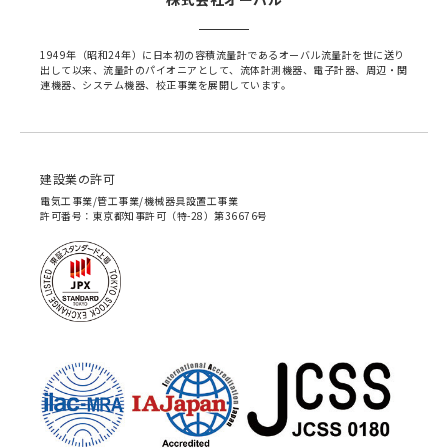
1949年（昭和24年）に日本初の容積流量計であるオーバル流量計を世に送り
出して以来、流量計のパイオニアとして、流体計測機器、電子計器、周辺・関
連機器、システム機器、校正事業を展開しています。
建設業の許可
電気工事業/管工事業/機械器具設置工事業
許可番号：東京都知事許可（特-28）第36676号