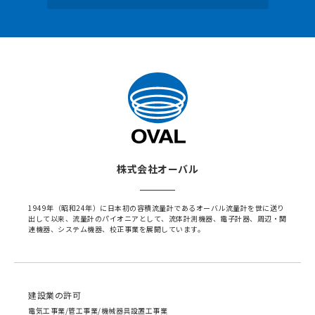
株式会社オーバル
1949年（昭和24年）に日本初の容積流量計であるオーバル流量計を世に送り
出して以来、流量計のパイオニアとして、流体計測機器、電子計器、周辺・関
連機器、システム機器、校正事業を展開しています。
建設業の許可
電気工事業/管工事業/機械器具設置工事業