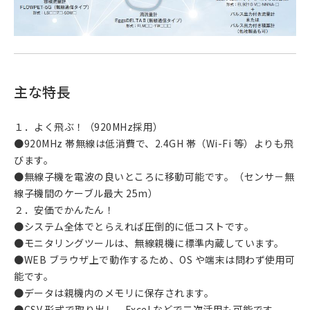
主な特長
１．よく飛ぶ！（920MHz採用）
●920MHz 帯無線は低消費で、2.4GH 帯（Wi-Fi 等）よりも飛
びます。
●無線子機を電波の良いところに移動可能です。（センサ－無
線子機間のケーブル最大 25m）
２．安価でかんたん！
●システム全体でとらえれば圧倒的に低コストです。
●モニタリングツールは、無線親機に標準内蔵しています。
●WEB ブラウザ上で動作するため、OS や端末は問わず使用可
能です。
●データは親機内のメモリに保存されます。
●CSV 形式で取り出し、Excel などで二次活用も可能です。