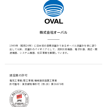
株式会社オーバル
1949年（昭和24年）に日本初の容積流量計であるオーバル流量計を世に送り
出して以来、流量計のパイオニアとして、流体計測機器、電子計器、周辺・関
連機器、システム機器、校正事業を展開しています。
建設業の許可
電気工事業/管工事業/機械器具設置工事業
許可番号：東京都知事許可（特-28）第36676号