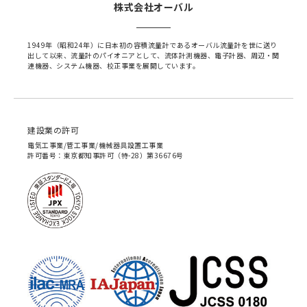
株式会社オーバル
1949年（昭和24年）に日本初の容積流量計であるオーバル流量計を世に送り
出して以来、流量計のパイオニアとして、流体計測機器、電子計器、周辺・関
連機器、システム機器、校正事業を展開しています。
建設業の許可
電気工事業/管工事業/機械器具設置工事業
許可番号：東京都知事許可（特-28）第36676号