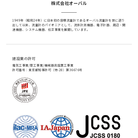
株式会社オーバル
1949年（昭和24年）に日本初の容積流量計であるオーバル流量計を世に送り
出して以来、流量計のパイオニアとして、流体計測機器、電子計器、周辺・関
連機器、システム機器、校正事業を展開しています。
建設業の許可
電気工事業/管工事業/機械器具設置工事業
許可番号：東京都知事許可（特-28）第36676号