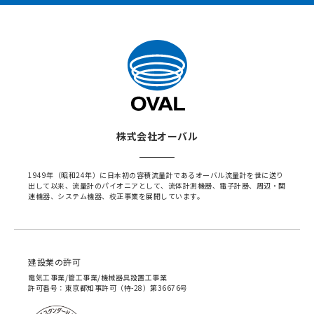
株式会社オーバル
1949年（昭和24年）に日本初の容積流量計であるオーバル流量計を世に送り
出して以来、流量計のパイオニアとして、流体計測機器、電子計器、周辺・関
連機器、システム機器、校正事業を展開しています。
建設業の許可
電気工事業/管工事業/機械器具設置工事業
許可番号：東京都知事許可（特-28）第36676号