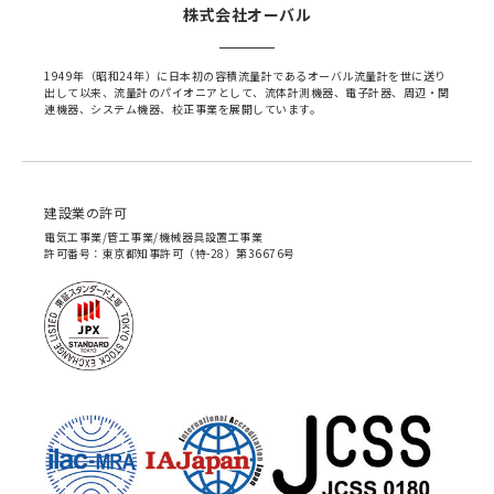
株式会社オーバル
1949年（昭和24年）に日本初の容積流量計であるオーバル流量計を世に送り
出して以来、流量計のパイオニアとして、流体計測機器、電子計器、周辺・関
連機器、システム機器、校正事業を展開しています。
建設業の許可
電気工事業/管工事業/機械器具設置工事業
許可番号：東京都知事許可（特-28）第36676号