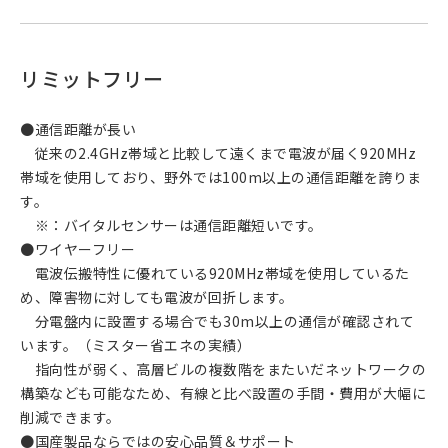
リミットフリー
●通信距離が長い
従来の2.4GHz帯域と比較して遠くまで電波が届く920MHz
帯域を使用しており、野外では100m以上の通信距離を誇りま
す。
※：バイタルセンサーは通信距離短いです。
●ワイヤーフリー
電波伝搬特性に優れている920MHz帯域を使用しているた
め、障害物に対しても電波が回折します。
分電盤内に設置する場合でも30m以上の通信が確認されて
います。（ミスター省エネの実績）
指向性が弱く、高層ビルの複数階をまたいだネットワークの
構築なども可能なため、有線と比べ設置の手間・費用が大幅に
削減できます。
●国産製品ならではの安心品質＆サポート