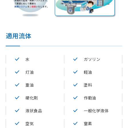
適用流体
水
ガソリン
灯油
軽油
重油
塗料
硬化剤
作動油
液状食品
一般化学液体
空気
窒素