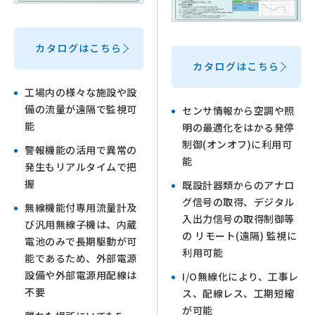
カタログはこちら
カタログはこちら
工場内の様々な施設や設
備の流量が遠隔で監視可
センサ情報から空調や照
能
明の最適化をはかる発停
制御(オンオフ)に利用可
警報機能の活用で異常の
能
発生もリアルタイムで把
握
既設計器類からのアナロ
グ信号の取得、デジタル
無線機能付専用流量計及
入出力信号の取得制御等
び汎用無線子機は、内蔵
の リモート(遠隔) 監視に
電池のみで長期駆動が可
利用可能
能であるため、外部電源
設備や外部電源用配線は
I/O無線化により、工事レ
不要
ス、配線レス、工期短縮
が可能