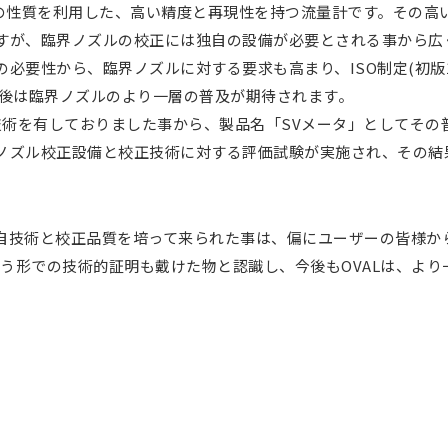
)の性質を利用した、高い精度と再現性を持つ流量計です。その高
すが、臨界ノズルの校正には独自の設備が必要とされる事から広
から、臨界ノズルに対する要求も高まり、ISO制定(初版1990年・I
、今後は臨界ノズルのより一層の普及が期待されます。
技術を有しておりました事から、製品名「SVメータ」としてその普
ズル校正設備と校正技術に対する評価試験が実施され、その結果OV
自技術と校正品質を培って来られた事は、偏にユーザーの皆様か
いう形での技術的証明も戴けた物と認識し、今後もOVALは、よ