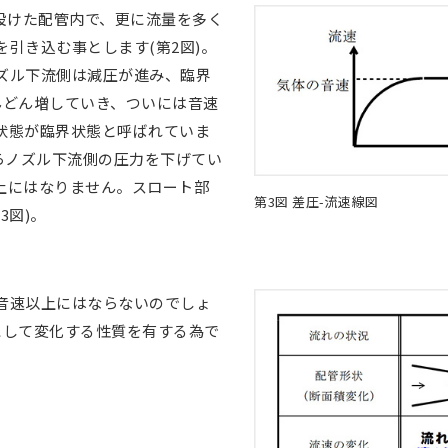
ズルを設けた配管内で、更に流量を多く
引き込む事とします(第2図)。
ズル下流側は減圧が進み、臨界
んどん増していき、ついには音速
状態が臨界状態と呼ばれていま
らノズル下流側の圧力を下げてい
上にはなりません。スロート部
第3図 差圧-流速線図
3図)。
音速以上にはならないのでしょ
にして変化する性質を有する為で