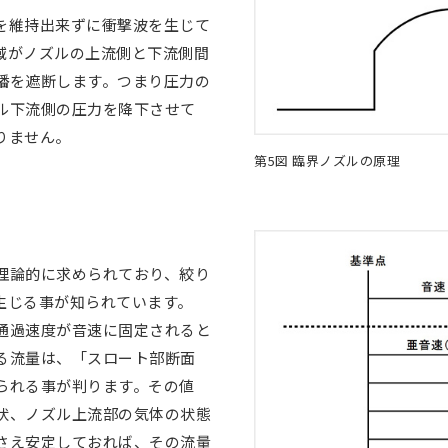
を維持出来ずに衝撃波を生じて
域がノズルの上流側と下流側間
播を遮断します。つまり圧力の
ル下流側の圧力を降下させて
りません。
第5図 臨界ノズルの原理
理論的に求められており、絞り
に生じる事が知られています。
通過速度が音速に固定されると
る流量は、「スロート部断面
られる事が判ります。その値
状、ノズル上流部の気体の状態
さえ安定しておれば、その流量