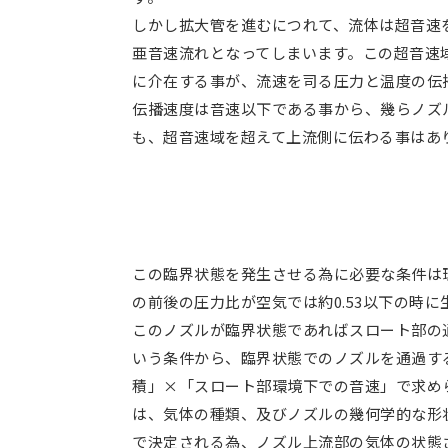
しかし拡大管を進むにつれて、流体は超音速
亜音速流れとなってしまいます。この超音速
に介在する事が、流速を司る圧力と温度の伝
伝播速度は音速以下である事から、幾らノズ
も、超音速域を超えて上流側に伝わる事はあ
この臨界状態を発生させる為に必要な条件は
の前後の圧力比が空気では約0.53以下の時
このノズルが臨界状態であればスロート部の
いう条件から、臨界状態でのノズルを通過す
積」×「スロート部環境下での音速」で求め
は、気体の種類、及びノズルの幾何学的な形
で決定される為、ノズル上流部の気体の状態