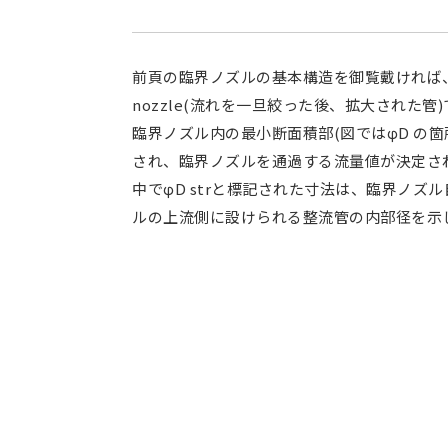
前頁の臨界ノズルの基本構造を御覧戴ければ、ノ
nozzle(流れを一旦絞った後、拡大された管
臨界ノズル内の最小断面積部(図ではφD の
され、臨界ノズルを通過する流量値が決定さ
中でφD strと標記された寸法は、臨界ノズ
ルの上流側に設けられる整流管の内部径を示