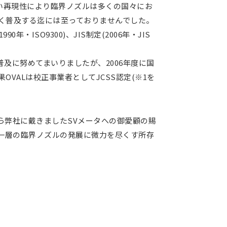
い再現性により臨界ノズルは多くの国々にお
く普及する迄には至っておりませんでした。
SO9300)、JIS制定(2006年・JIS
及に努めてまいりましたが、2006年度に国
ALは校正事業者としてJCSS認定(※1を
ら弊社に戴きましたSVメータへの御愛顧の賜
り一層の臨界ノズルの発展に微力を尽くす所存