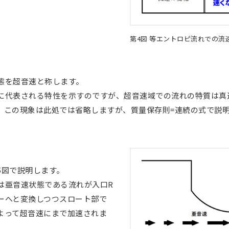
第4図 等エントロピ流れでの流
態を超音速と称します。
に代表される特性を示すのですが、超音速域での流れの特質は真
。この現象は此処では省略しますが、質量保存則=連続の式で説
5図で説明します。
は亜音速状態である流れが入口R
ーへと変換しつつスロート部で
よって超音速にまで加速されま