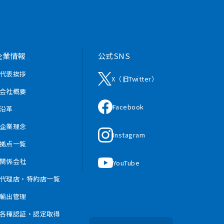
企業情報
公式SNS
- 代表挨拶
X（旧Twitter）
- 会社概要
Facebook
 沿革
- 企業理念
Instagram
- 拠点一覧
- 関係会社
YouTube
- 代理店・特約店一覧
- 輸出管理
- 各種認証・認定取得