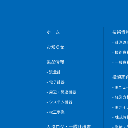
ホーム
技術情
- 計測原
お知らせ
- 技術資
製品情報
- 一般資
- 流量計
投資家
- 電子計器
- IRニ
- 周辺・関連機器
- 経営方
- システム機器
- IRラ
- 校正事業
- 株式情
カタログ・一般仕様書
- 業績