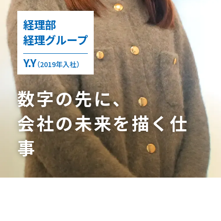
経理部
経理グループ
Y.Y
（2019年入社）
数字の先に、
会社の未来を描く仕
事