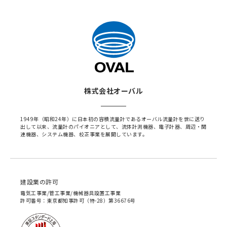
株式会社オーバル
1949年（昭和24年）に日本初の容積流量計であるオーバル流量計を世に送り
出して以来、流量計のパイオニアとして、流体計測機器、電子計器、周辺・関
連機器、システム機器、校正事業を展開しています。
建設業の許可
電気工事業/管工事業/機械器具設置工事業
許可番号：東京都知事許可（特-28）第36676号